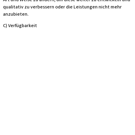
qualitativ zu verbessern oder die Leistungen nicht mehr
anzubieten.
C) Verfügbarkeit
(1) Der Benutzer hat keinen Anspruch auf eine ständige und
ununterbrochene Verfügbarkeit. Main Taxi Frankfurt ist
jedoch bemüht, eine höchstmögliche Verfügbarkeit zu
erreichen und Störungen schnellstmöglich zu beheben.
Ebenso wenig steht Main Taxi Frankfurt dafür ein, dass ein zu
vermittelndes Taxi verfügbar ist.
(2) Darüber hinaus hat Main Taxi Frankfurt das Recht, seinen
Service vorübergehend einzustellen, auch ohne die
Benutzer individuell zu informieren. Eine diesbezügliche
Information erfolgt rechtzeitig und nur allgemein über die
Internetseite von Main Taxi Frankfurt.
D) Haftung