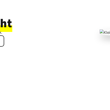
cht
k.