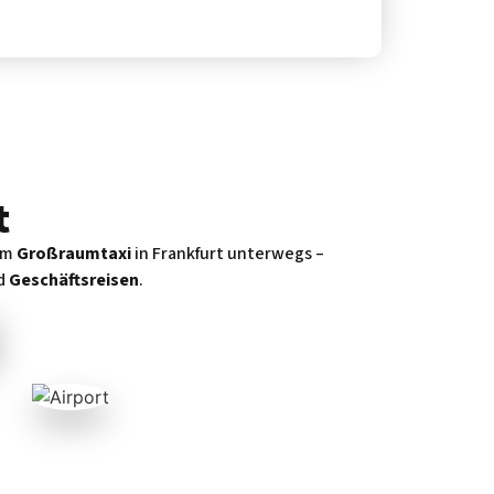
t
em
Großraumtaxi
in Frankfurt unterwegs –
d
Geschäftsreisen
.