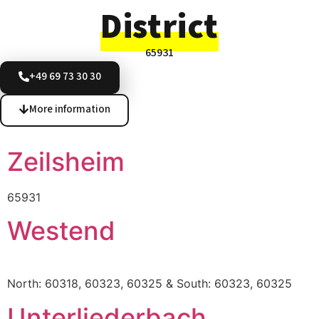
District
65931
+49 69 73 30 30
More information
Zeilsheim
65931
Westend
North: 60318, 60323, 60325 & South: 60323, 60325
Unterliederbach