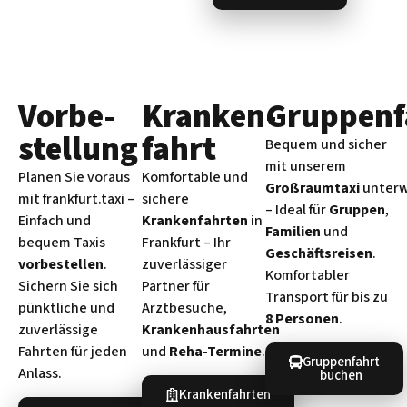
Vorbe­
Kranken­
Gruppenf
stellung
fahrt
Bequem und sicher
mit unserem
Planen Sie voraus
Komfortable und
Großraumtaxi
unter
mit frankfurt.taxi –
sichere
– Ideal für
Gruppen
,
Einfach und
Krankenfahrten
in
Familien
und
bequem Taxis
Frankfurt – Ihr
Geschäftsreisen
.
vorbestellen
.
zuverlässiger
Komfortabler
Sichern Sie sich
Partner für
Transport für bis zu
pünktliche und
Arztbesuche,
8 Personen
.
zuverlässige
Krankenhausfahrten
Fahrten für jeden
und
Reha-Termine
.
Gruppenfahrt
Anlass.
buchen
Krankenfahrten