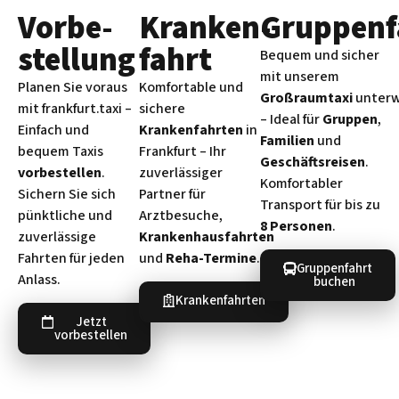
Vorbe­
Kranken­
Gruppenf
stellung
fahrt
Bequem und sicher
mit unserem
Planen Sie voraus
Komfortable und
Großraumtaxi
unter
mit frankfurt.taxi –
sichere
– Ideal für
Gruppen
,
Einfach und
Krankenfahrten
in
Familien
und
bequem Taxis
Frankfurt – Ihr
Geschäftsreisen
.
vorbestellen
.
zuverlässiger
Komfortabler
Sichern Sie sich
Partner für
Transport für bis zu
pünktliche und
Arztbesuche,
8 Personen
.
zuverlässige
Krankenhausfahrten
Fahrten für jeden
und
Reha-Termine
.
Gruppenfahrt
Anlass.
buchen
Krankenfahrten
Jetzt
vorbestellen