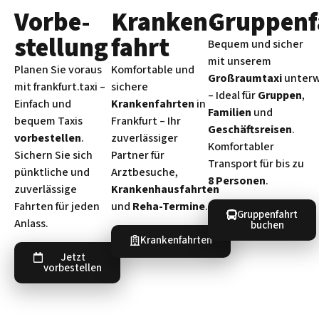
Vorbe­
Kranken­
Gruppenf
stellung
fahrt
Bequem und sicher
mit unserem
Planen Sie voraus
Komfortable und
Großraumtaxi
unter
mit frankfurt.taxi –
sichere
– Ideal für
Gruppen
,
Einfach und
Krankenfahrten
in
Familien
und
bequem Taxis
Frankfurt – Ihr
Geschäftsreisen
.
vorbestellen
.
zuverlässiger
Komfortabler
Sichern Sie sich
Partner für
Transport für bis zu
pünktliche und
Arztbesuche,
8 Personen
.
zuverlässige
Krankenhausfahrten
Fahrten für jeden
und
Reha-Termine
.
Gruppenfahrt
Anlass.
buchen
Krankenfahrten
Jetzt
vorbestellen