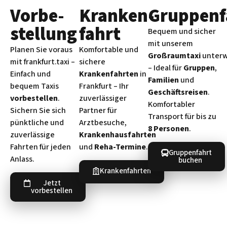
Vorbe­
Kranken­
Gruppenf
stellung
fahrt
Bequem und sicher
mit unserem
Planen Sie voraus
Komfortable und
Großraumtaxi
unter
mit frankfurt.taxi –
sichere
– Ideal für
Gruppen
,
Einfach und
Krankenfahrten
in
Familien
und
bequem Taxis
Frankfurt – Ihr
Geschäftsreisen
.
vorbestellen
.
zuverlässiger
Komfortabler
Sichern Sie sich
Partner für
Transport für bis zu
pünktliche und
Arztbesuche,
8 Personen
.
zuverlässige
Krankenhausfahrten
Fahrten für jeden
und
Reha-Termine
.
Gruppenfahrt
Anlass.
buchen
Krankenfahrten
Jetzt
vorbestellen