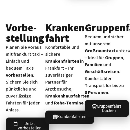
Vorbe­
Kranken­
Gruppenf
stellung
fahrt
Bequem und sicher
mit unserem
Planen Sie voraus
Komfortable und
Großraumtaxi
unter
mit frankfurt.taxi –
sichere
– Ideal für
Gruppen
,
Einfach und
Krankenfahrten
in
Familien
und
bequem Taxis
Frankfurt – Ihr
Geschäftsreisen
.
vorbestellen
.
zuverlässiger
Komfortabler
Sichern Sie sich
Partner für
Transport für bis zu
pünktliche und
Arztbesuche,
8 Personen
.
zuverlässige
Krankenhausfahrten
Fahrten für jeden
und
Reha-Termine
.
Gruppenfahrt
Anlass.
buchen
Krankenfahrten
Jetzt
vorbestellen