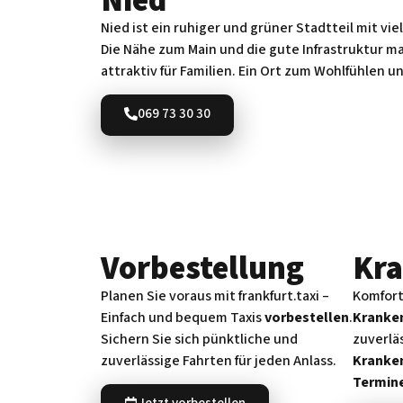
Nied
Nied ist ein ruhiger und grüner Stadtteil mit vie
Die Nähe zum Main und die gute Infrastruktur 
attraktiv für Familien. Ein Ort zum Wohlfühlen 
069 73 30 30
Vorbe­stellung
Kra
Planen Sie voraus mit frankfurt.taxi –
Komfort
Einfach und bequem Taxis
vorbestellen
.
Kranke
Sichern Sie sich pünktliche und
zuverlä
zuverlässige Fahrten für jeden Anlass.
Kranke
Termin