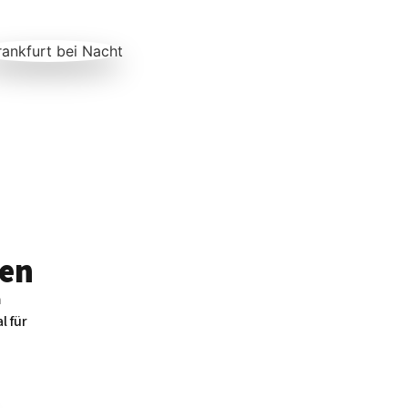
en
m
l für