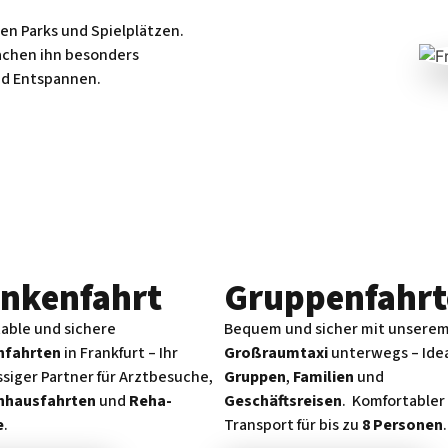
len Parks und Spielplätzen.
machen ihn besonders
und Entspannen.
nken­fahrt
Gruppenfahrt
able und sichere
Bequem und sicher mit unsere
nfahrten
in Frankfurt – Ihr
Großraumtaxi
unterwegs – Idea
ssiger Partner für Arztbesuche,
Gruppen
,
Familien
und
nhausfahrten
und
Reha-
Geschäftsreisen
. Komfortabler
e
.
Transport für bis zu
8 Personen
.