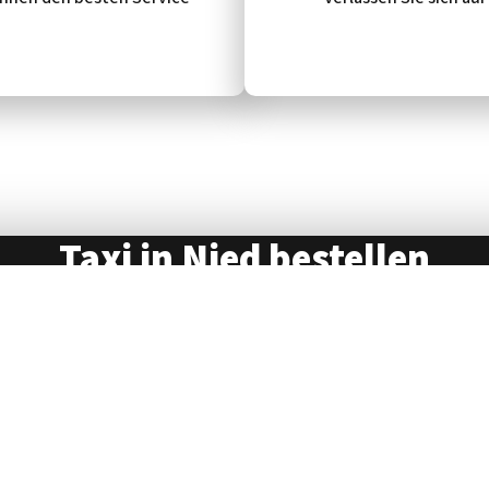
Taxi in Nied bestellen
73 30 30
buchen, erreichen Sie uns unter
069
. Vertrauen Sie 
Service in Frankfurt für alle Ihre Fahrten.
Jetzt bestellen