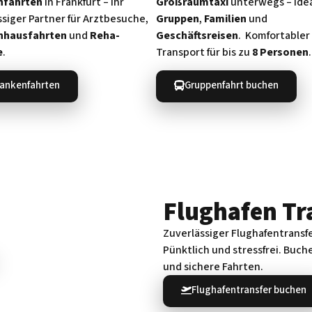
nfahrten
in Frankfurt – Ihr
Großraumtaxi
unterwegs – Idea
ssiger Partner für Arztbesuche,
Gruppen
,
Familien
und
nhausfahrten
und
Reha-
Geschäftsreisen
. Komfortabler
e
.
Transport für bis zu
8 Personen
.
ankenfahrten
Gruppenfahrt buchen
Flughafen Tr
Zuverlässiger Flughafentransf
Pünktlich und stressfrei. Buche
und sichere Fahrten.
Flughafentransfer buchen