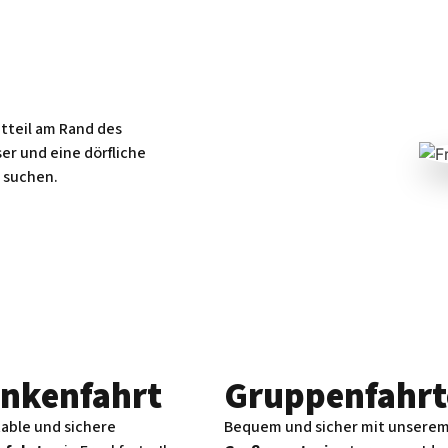
dtteil am Rand des
er und eine dörfliche
r suchen.
nken­fahrt
Gruppenfahrt
able und sichere
Bequem und sicher mit unsere