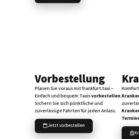
Vorbe­stellung
Kra
Planen Sie voraus mit frankfurt.taxi –
Komfort
Einfach und bequem Taxis
vorbestellen
.
Kranke
Sichern Sie sich pünktliche und
zuverlä
zuverlässige Fahrten für jeden Anlass.
Kranke
Termin
Jetzt vorbestellen
Kr