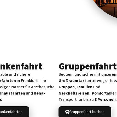
nken­fahrt
Gruppenfahrt
able und sichere
Bequem und sicher mit unsere
nfahrten
in Frankfurt – Ihr
Großraumtaxi
unterwegs – Idea
ssiger Partner für Arztbesuche,
Gruppen
,
Familien
und
nhausfahrten
und
Reha-
Geschäftsreisen
. Komfortabler
e
.
Transport für bis zu
8 Personen
.
ankenfahrten
Gruppenfahrt buchen