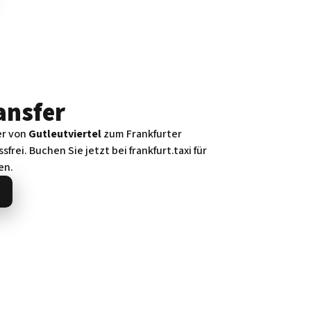
ansfer
er von
Gutleut­viertel
zum Frankfurter
frei. Buchen Sie jetzt bei frankfurt.taxi für
en.