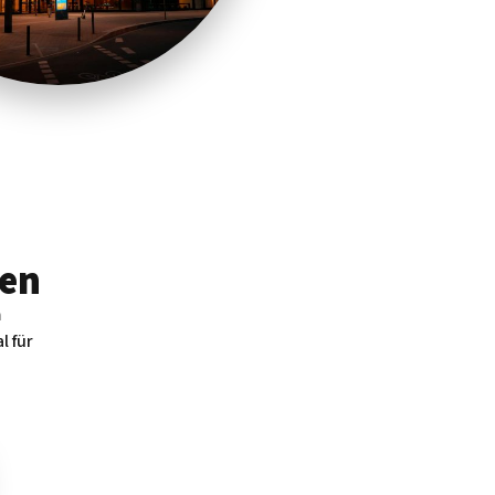
en
m
l für